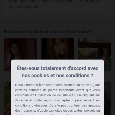
promptly address any valid concerns. Thank you for
your cooperation.
Nouveaux membres qui veulent baiser:
Êtes-vous totalement d'accord avec
nos cookies et nos conditions ?
Samiha
Rosa
Samia
Fully
Berne
Genève
Nous aimerions bien attirer votre attention (à nouveau) sur
certains nombres de points importants avant que vous
commenciez l’utilisation de ce site web. En cliquant sur
Accepter et continuer, vous acceptez impérativement les
conditions ci-dessous. Ce site peut contenir des images,
des fragments d’audio explicites ou des textes, sexuels ou